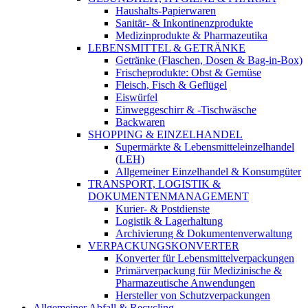
Haushalts-Papierwaren
Sanitär- & Inkontinenzprodukte
Medizinprodukte & Pharmazeutika
LEBENSMITTEL & GETRÄNKE
Getränke (Flaschen, Dosen & Bag-in-Box)
Frischeprodukte: Obst & Gemüse
Fleisch, Fisch & Geflügel
Eiswürfel
Einweggeschirr & -Tischwäsche
Backwaren
SHOPPING & EINZELHANDEL
Supermärkte & Lebensmitteleinzelhandel
(LEH)
Allgemeiner Einzelhandel & Konsumgüter
TRANSPORT, LOGISTIK &
DOKUMENTENMANAGEMENT
Kurier- & Postdienste
Logistik & Lagerhaltung
Archivierung & Dokumentenverwaltung
VERPACKUNGSKONVERTER
Konverter für Lebensmittelverpackungen
Primärverpackung für Medizinische &
Pharmazeutische Anwendungen
Hersteller von Schutzverpackungen
Allgemeiner Abfall & Recycling