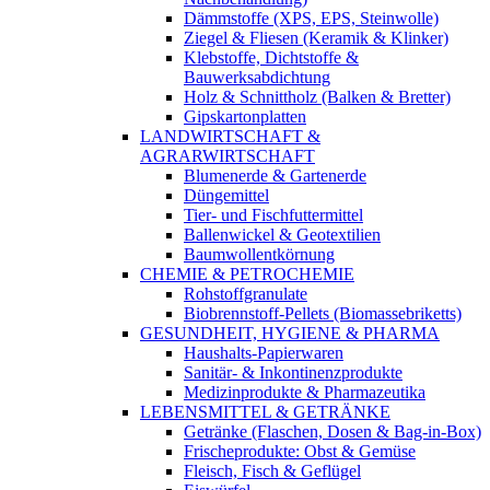
Dämmstoffe (XPS, EPS, Steinwolle)
Ziegel & Fliesen (Keramik & Klinker)
Klebstoffe, Dichtstoffe &
Bauwerksabdichtung
Holz & Schnittholz (Balken & Bretter)
Gipskartonplatten
LANDWIRTSCHAFT &
AGRARWIRTSCHAFT
Blumenerde & Gartenerde
Düngemittel
Tier- und Fischfuttermittel
Ballenwickel & Geotextilien
Baumwollentkörnung
CHEMIE & PETROCHEMIE
Rohstoffgranulate
Biobrennstoff-Pellets (Biomassebriketts)
GESUNDHEIT, HYGIENE & PHARMA
Haushalts-Papierwaren
Sanitär- & Inkontinenzprodukte
Medizinprodukte & Pharmazeutika
LEBENSMITTEL & GETRÄNKE
Getränke (Flaschen, Dosen & Bag-in-Box)
Frischeprodukte: Obst & Gemüse
Fleisch, Fisch & Geflügel