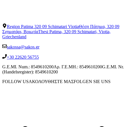
Region Patima 320 09 Schimatari Viotia
Θέση Πάτημα, 320 09
Σχηματάρι, Βοιωτία
Thesi Patima, 320 09 Schimatari, Viotia,
Griechenland
sakossa@sakos.gr
+30 22620 56755
G.E.MI. Num.: 8549610200
Αρ. Γ.Ε.ΜΗ.: 8549610200
G.E.MI. Nr.
(Handelsregister): 8549610200
FOLLOW US
ΑΚΟΛΟΥΘΗΣΤΕ ΜΑΣ
FOLGEN SIE UNS