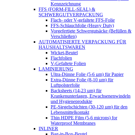
Kennzeichnung
FFS (FORM-FILL-SEAL) &
SCHWERGUTVERPACKUNG
Flach- oder V-gefaltete FFS-Folie
FFS-Schlauchfolie (Heavy Duty)
Vorgefertigte Schwergutsäcke (Befüllen &
Verschließen)
AUTOMATISIERTE VERPACKUNG FÜR
HAUSHALTSWAREN
Wicket-Beutel
Flachfolien
V-Gefaltete Folien
LAMINIERUNG
Ultra-Dünne Folie (5-6 µm) für Papier
Extra-Dünne Folie (8-10 µm) für
Luftpolsterfolie
Backsheets (14-23 µm) für
Krankenunterlagen, Erwachsenenwindeln
und Hygieneprodukte
PE-Siegelschichten (30-120 µm) für den
Lebensmittelkontakt
Thin HDPE Film (5-6 microns) for
Waterproof Membranes
INLINER
Bag-in-Box-Beutel