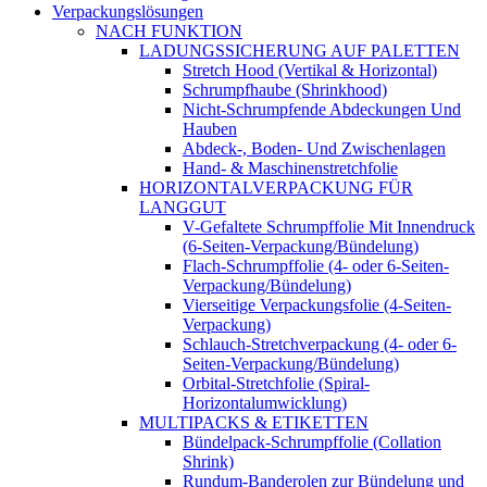
Verpackungslösungen
NACH FUNKTION
LADUNGSSICHERUNG AUF PALETTEN
Stretch Hood (Vertikal & Horizontal)
Schrumpfhaube (Shrinkhood)
Nicht-Schrumpfende Abdeckungen Und
Hauben
Abdeck-, Boden- Und Zwischenlagen
Hand- & Maschinenstretchfolie
HORIZONTALVERPACKUNG FÜR
LANGGUT
V-Gefaltete Schrumpffolie Mit Innendruck
(6-Seiten-Verpackung/Bündelung)
Flach-Schrumpffolie (4- oder 6-Seiten-
Verpackung/Bündelung)
Vierseitige Verpackungsfolie (4-Seiten-
Verpackung)
Schlauch-Stretchverpackung (4- oder 6-
Seiten-Verpackung/Bündelung)
Orbital-Stretchfolie (Spiral-
Horizontalumwicklung)
MULTIPACKS & ETIKETTEN
Bündelpack-Schrumpffolie (Collation
Shrink)
Rundum-Banderolen zur Bündelung und