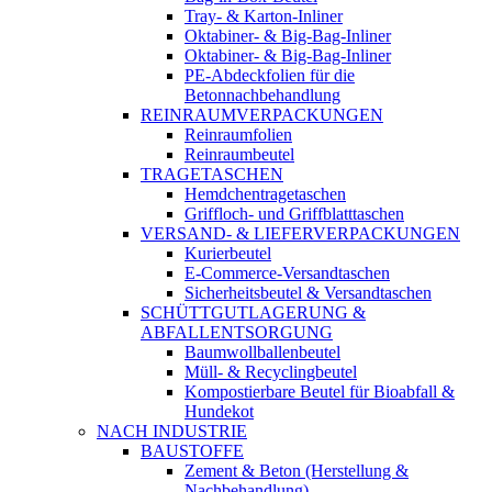
Tray- & Karton-Inliner
Oktabiner- & Big-Bag-Inliner
Oktabiner- & Big-Bag-Inliner
PE-Abdeckfolien für die
Betonnachbehandlung
REINRAUMVERPACKUNGEN
Reinraumfolien
Reinraumbeutel
TRAGETASCHEN
Hemdchentragetaschen
Griffloch- und Griffblatttaschen
VERSAND- & LIEFERVERPACKUNGEN
Kurierbeutel
E-Commerce-Versandtaschen
Sicherheitsbeutel & Versandtaschen
SCHÜTTGUTLAGERUNG &
ABFALLENTSORGUNG
Baumwollballenbeutel
Müll- & Recyclingbeutel
Kompostierbare Beutel für Bioabfall &
Hundekot
NACH INDUSTRIE
BAUSTOFFE
Zement & Beton (Herstellung &
Nachbehandlung)