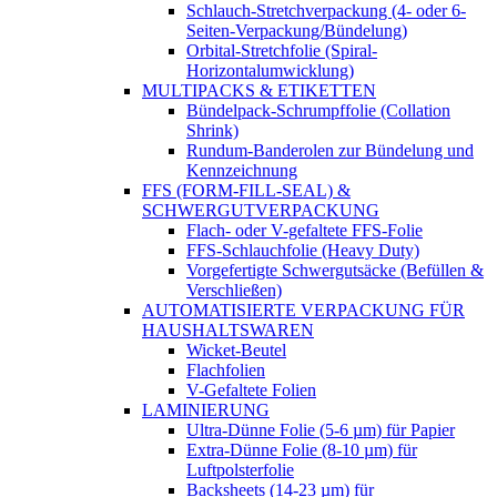
Schlauch-Stretchverpackung (4- oder 6-
Seiten-Verpackung/Bündelung)
Orbital-Stretchfolie (Spiral-
Horizontalumwicklung)
MULTIPACKS & ETIKETTEN
Bündelpack-Schrumpffolie (Collation
Shrink)
Rundum-Banderolen zur Bündelung und
Kennzeichnung
FFS (FORM-FILL-SEAL) &
SCHWERGUTVERPACKUNG
Flach- oder V-gefaltete FFS-Folie
FFS-Schlauchfolie (Heavy Duty)
Vorgefertigte Schwergutsäcke (Befüllen &
Verschließen)
AUTOMATISIERTE VERPACKUNG FÜR
HAUSHALTSWAREN
Wicket-Beutel
Flachfolien
V-Gefaltete Folien
LAMINIERUNG
Ultra-Dünne Folie (5-6 µm) für Papier
Extra-Dünne Folie (8-10 µm) für
Luftpolsterfolie
Backsheets (14-23 µm) für