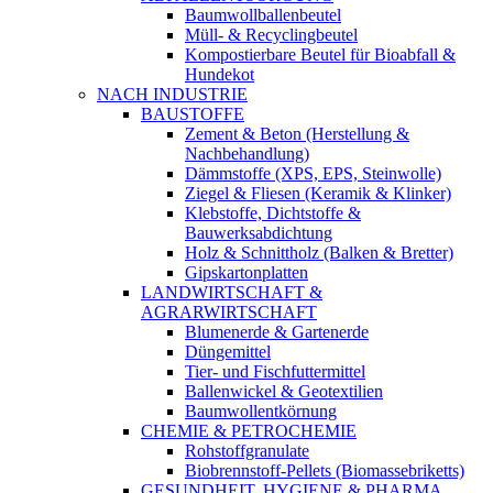
Baumwollballenbeutel
Müll- & Recyclingbeutel
Kompostierbare Beutel für Bioabfall &
Hundekot
NACH INDUSTRIE
BAUSTOFFE
Zement & Beton (Herstellung &
Nachbehandlung)
Dämmstoffe (XPS, EPS, Steinwolle)
Ziegel & Fliesen (Keramik & Klinker)
Klebstoffe, Dichtstoffe &
Bauwerksabdichtung
Holz & Schnittholz (Balken & Bretter)
Gipskartonplatten
LANDWIRTSCHAFT &
AGRARWIRTSCHAFT
Blumenerde & Gartenerde
Düngemittel
Tier- und Fischfuttermittel
Ballenwickel & Geotextilien
Baumwollentkörnung
CHEMIE & PETROCHEMIE
Rohstoffgranulate
Biobrennstoff-Pellets (Biomassebriketts)
GESUNDHEIT, HYGIENE & PHARMA