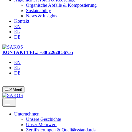
Organische Abfälle & Kompostierung
Sustainability
News & Insights
Kontakt
EN
EL
DE
KONTAKT
TEL.: +30 22620 56755
EN
EL
DE
Menü
Unternehmen
Unsere Geschichte
Unser Mehrwert
Zertifizierungen & Qualitätsstandards