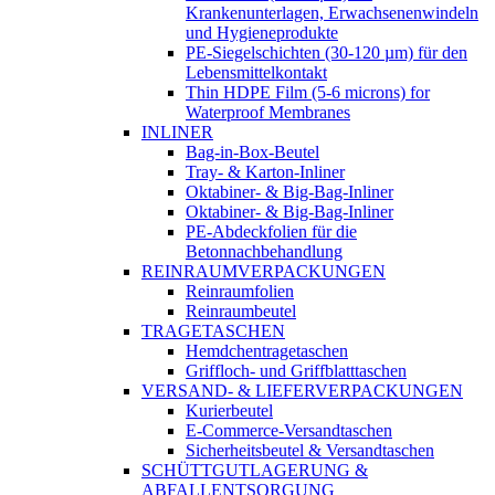
Krankenunterlagen, Erwachsenenwindeln
und Hygieneprodukte
PE-Siegelschichten (30-120 µm) für den
Lebensmittelkontakt
Thin HDPE Film (5-6 microns) for
Waterproof Membranes
INLINER
Bag-in-Box-Beutel
Tray- & Karton-Inliner
Oktabiner- & Big-Bag-Inliner
Oktabiner- & Big-Bag-Inliner
PE-Abdeckfolien für die
Betonnachbehandlung
REINRAUMVERPACKUNGEN
Reinraumfolien
Reinraumbeutel
TRAGETASCHEN
Hemdchentragetaschen
Griffloch- und Griffblatttaschen
VERSAND- & LIEFERVERPACKUNGEN
Kurierbeutel
E-Commerce-Versandtaschen
Sicherheitsbeutel & Versandtaschen
SCHÜTTGUTLAGERUNG &
ABFALLENTSORGUNG