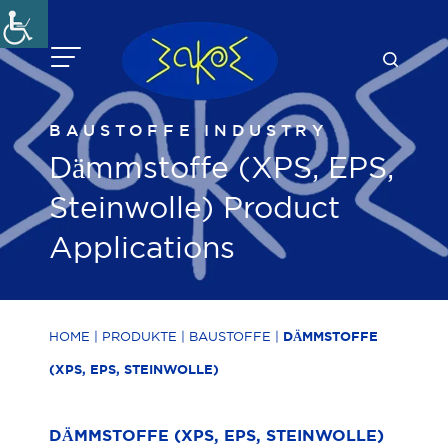
Zum
Inhalt
springen
BAUSTOFFE
INDUSTRY
Dämmstoffe (XPS, EPS,
Steinwolle) Product
Applications
HOME
|
PRODUKTE
|
BAUSTOFFE
|
DÄMMSTOFFE
(XPS, EPS, STEINWOLLE)
DÄMMSTOFFE (XPS, EPS, STEINWOLLE)