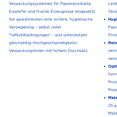
Verpackungssystemen für Papierprodukte,
Leis
Eiswürfel und frische Erzeugnisse eingesetzt.
Ver
Sie gewährleisten eine sichere, hygienische
Hyg
Versiegelung – selbst unter
Papi
Tiefkühlbedingungen – und unterstützen
Prod
gleichzeitig Hochgeschwindigkeits-
Rein
Verpackungslinien mit hohem Durchsatz.
zert
sens
Opti
form
Pro
Präs
Mate
25 µ
Mate