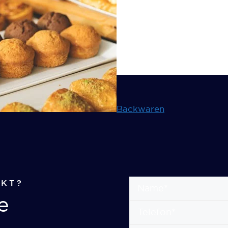
Backwaren
UKT?
e