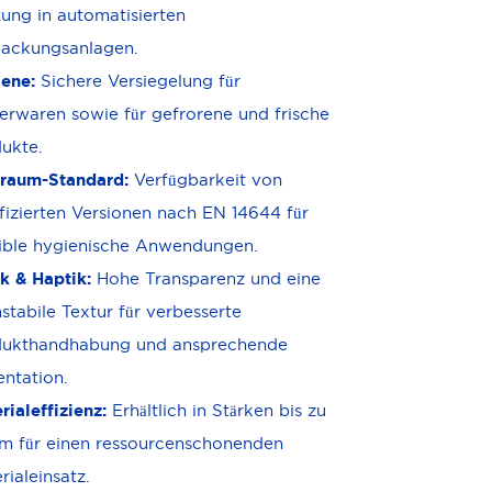
tung in automatisierten
packungsanlagen.
iene:
Sichere Versiegelung für
erwaren sowie für gefrorene und frische
ukte.
raum-Standard:
Verfügbarkeit von
ifizierten Versionen nach EN 14644 für
ible hygienische Anwendungen.
k & Haptik:
Hohe Transparenz und eine
stabile Textur für verbesserte
dukthandhabung und ansprechende
entation.
rialeffizienz:
Erhältlich in Stärken bis zu
m für einen ressourcenschonenden
rialeinsatz.