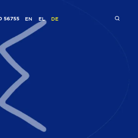
0 56755
EN
EL
DE