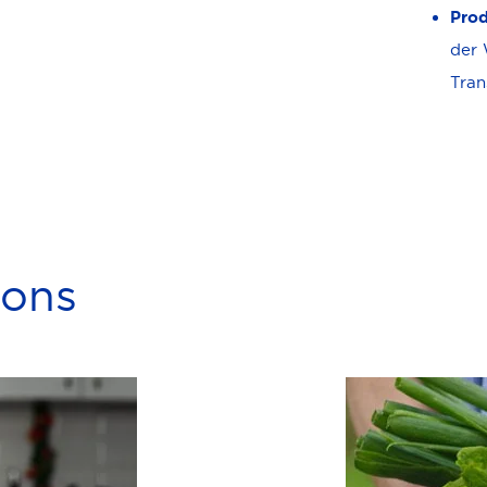
Prod
der 
Tran
ions