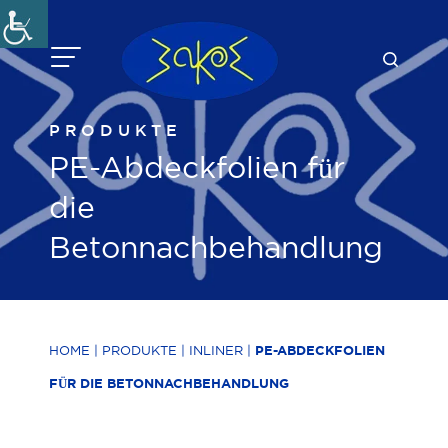
Zum
Inhalt
springen
PRODUKTE
PE-Abdeckfolien für
die
Betonnachbehandlung
HOME
|
PRODUKTE
|
INLINER
|
PE-ABDECKFOLIEN
FÜR DIE BETONNACHBEHANDLUNG