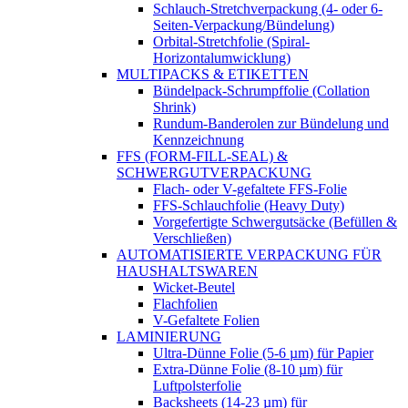
Schlauch-Stretchverpackung (4- oder 6-
Seiten-Verpackung/Bündelung)
Orbital-Stretchfolie (Spiral-
Horizontalumwicklung)
MULTIPACKS & ETIKETTEN
Bündelpack-Schrumpffolie (Collation
Shrink)
Rundum-Banderolen zur Bündelung und
Kennzeichnung
FFS (FORM-FILL-SEAL) &
SCHWERGUTVERPACKUNG
Flach- oder V-gefaltete FFS-Folie
FFS-Schlauchfolie (Heavy Duty)
Vorgefertigte Schwergutsäcke (Befüllen &
Verschließen)
AUTOMATISIERTE VERPACKUNG FÜR
HAUSHALTSWAREN
Wicket-Beutel
Flachfolien
V-Gefaltete Folien
LAMINIERUNG
Ultra-Dünne Folie (5-6 µm) für Papier
Extra-Dünne Folie (8-10 µm) für
Luftpolsterfolie
Backsheets (14-23 µm) für