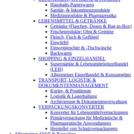
Haushalts-Papierwaren
Sanitär- & Inkontinenzprodukte
Medizinprodukte & Pharmazeutika
LEBENSMITTEL & GETRÄNKE
Getränke (Flaschen, Dosen & Bag-in-Box)
Frischeprodukte: Obst & Gemüse
Fleisch, Fisch & Geflügel
Eiswürfel
Einweggeschirr & -Tischwäsche
Backwaren
SHOPPING & EINZELHANDEL
Supermärkte & Lebensmitteleinzelhandel
(LEH)
Allgemeiner Einzelhandel & Konsumgüter
TRANSPORT, LOGISTIK &
DOKUMENTENMANAGEMENT
Kurier- & Postdienste
Logistik & Lagerhaltung
Archivierung & Dokumentenverwaltung
VERPACKUNGSKONVERTER
Konverter für Lebensmittelverpackungen
Primärverpackung für Medizinische &
Pharmazeutische Anwendungen
Hersteller von Schutzverpackungen
Allgemeiner Abfall & Recycling