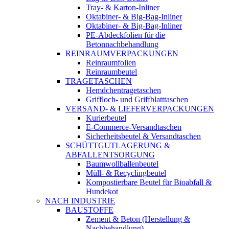
Tray- & Karton-Inliner
Oktabiner- & Big-Bag-Inliner
Oktabiner- & Big-Bag-Inliner
PE-Abdeckfolien für die
Betonnachbehandlung
REINRAUMVERPACKUNGEN
Reinraumfolien
Reinraumbeutel
TRAGETASCHEN
Hemdchentragetaschen
Griffloch- und Griffblatttaschen
VERSAND- & LIEFERVERPACKUNGEN
Kurierbeutel
E-Commerce-Versandtaschen
Sicherheitsbeutel & Versandtaschen
SCHÜTTGUTLAGERUNG &
ABFALLENTSORGUNG
Baumwollballenbeutel
Müll- & Recyclingbeutel
Kompostierbare Beutel für Bioabfall &
Hundekot
NACH INDUSTRIE
BAUSTOFFE
Zement & Beton (Herstellung &
Nachbehandlung)