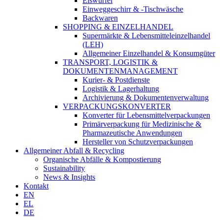
Eiswürfel
Einweggeschirr & -Tischwäsche
Backwaren
SHOPPING & EINZELHANDEL
Supermärkte & Lebensmitteleinzelhandel
(LEH)
Allgemeiner Einzelhandel & Konsumgüter
TRANSPORT, LOGISTIK &
DOKUMENTENMANAGEMENT
Kurier- & Postdienste
Logistik & Lagerhaltung
Archivierung & Dokumentenverwaltung
VERPACKUNGSKONVERTER
Konverter für Lebensmittelverpackungen
Primärverpackung für Medizinische &
Pharmazeutische Anwendungen
Hersteller von Schutzverpackungen
Allgemeiner Abfall & Recycling
Organische Abfälle & Kompostierung
Sustainability
News & Insights
Kontakt
EN
EL
DE