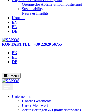
Organische Abfälle & Kompostierung
Sustainability
News & Insights
Kontakt
EN
EL
DE
KONTAKT
TEL.: +30 22620 56755
EN
EL
DE
Menü
Unternehmen
Unsere Geschichte
Unser Mehrwert
Zertifizierungen & Qualitätsstandards