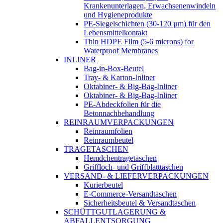
Krankenunterlagen, Erwachsenenwindeln
und Hygieneprodukte
PE-Siegelschichten (30-120 µm) für den
Lebensmittelkontakt
Thin HDPE Film (5-6 microns) for
Waterproof Membranes
INLINER
Bag-in-Box-Beutel
Tray- & Karton-Inliner
Oktabiner- & Big-Bag-Inliner
Oktabiner- & Big-Bag-Inliner
PE-Abdeckfolien für die
Betonnachbehandlung
REINRAUMVERPACKUNGEN
Reinraumfolien
Reinraumbeutel
TRAGETASCHEN
Hemdchentragetaschen
Griffloch- und Griffblatttaschen
VERSAND- & LIEFERVERPACKUNGEN
Kurierbeutel
E-Commerce-Versandtaschen
Sicherheitsbeutel & Versandtaschen
SCHÜTTGUTLAGERUNG &
ABFALLENTSORGUNG