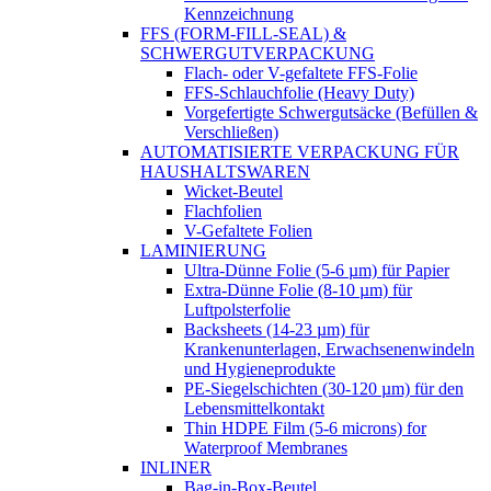
Kennzeichnung
FFS (FORM-FILL-SEAL) &
SCHWERGUTVERPACKUNG
Flach- oder V-gefaltete FFS-Folie
FFS-Schlauchfolie (Heavy Duty)
Vorgefertigte Schwergutsäcke (Befüllen &
Verschließen)
AUTOMATISIERTE VERPACKUNG FÜR
HAUSHALTSWAREN
Wicket-Beutel
Flachfolien
V-Gefaltete Folien
LAMINIERUNG
Ultra-Dünne Folie (5-6 µm) für Papier
Extra-Dünne Folie (8-10 µm) für
Luftpolsterfolie
Backsheets (14-23 µm) für
Krankenunterlagen, Erwachsenenwindeln
und Hygieneprodukte
PE-Siegelschichten (30-120 µm) für den
Lebensmittelkontakt
Thin HDPE Film (5-6 microns) for
Waterproof Membranes
INLINER
Bag-in-Box-Beutel