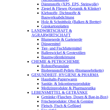
Dämmstoffe (XPS, EPS, Steinwolle)
Ziegel & Fliesen (Keramik & Klinker)
Klebstoffe, Dichtstoffe &
Bauwerksabdichtung
Holz & Schnittholz (Balken & Bretter)
Gipskartonplatten
LANDWIRTSCHAFT &
AGRARWIRTSCHAFT
Blumenerde & Gartenerde
Düngemittel
Tier- und Fischfuttermittel
Ballenwickel & Geotextilien
Baumwollentkörnung
CHEMIE & PETROCHEMIE
Rohstoffgranulate
Biobrennstoff-Pellets (Biomassebriketts)
GESUNDHEIT, HYGIENE & PHARMA
Haushalts-Papierwaren
Sanitär- & Inkontinenzprodukte
Medizinprodukte & Pharmazeutika
LEBENSMITTEL & GETRÄNKE
Getränke (Flaschen, Dosen & Bag-in-Box)
Frischeprodukte: Obst & Gemüse
Fleisch, Fisch & Geflügel