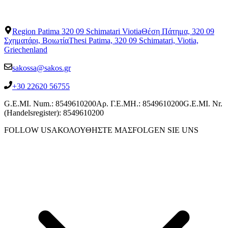
Region Patima 320 09 Schimatari Viotia
Θέση Πάτημα, 320 09
Σχηματάρι, Βοιωτία
Thesi Patima, 320 09 Schimatari, Viotia,
Griechenland
sakossa@sakos.gr
+30 22620 56755
G.E.MI. Num.: 8549610200
Αρ. Γ.Ε.ΜΗ.: 8549610200
G.E.MI. Nr.
(Handelsregister): 8549610200
FOLLOW US
ΑΚΟΛΟΥΘΗΣΤΕ ΜΑΣ
FOLGEN SIE UNS