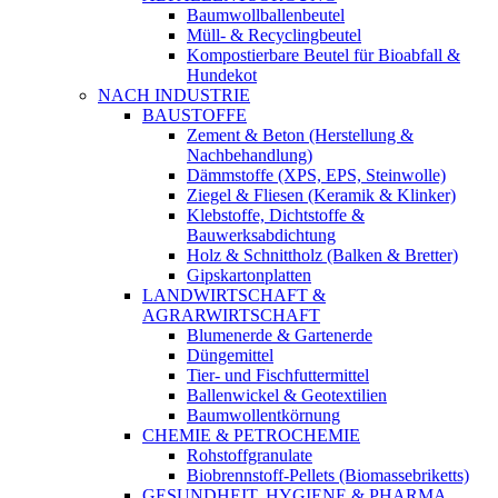
Baumwollballenbeutel
Müll- & Recyclingbeutel
Kompostierbare Beutel für Bioabfall &
Hundekot
NACH INDUSTRIE
BAUSTOFFE
Zement & Beton (Herstellung &
Nachbehandlung)
Dämmstoffe (XPS, EPS, Steinwolle)
Ziegel & Fliesen (Keramik & Klinker)
Klebstoffe, Dichtstoffe &
Bauwerksabdichtung
Holz & Schnittholz (Balken & Bretter)
Gipskartonplatten
LANDWIRTSCHAFT &
AGRARWIRTSCHAFT
Blumenerde & Gartenerde
Düngemittel
Tier- und Fischfuttermittel
Ballenwickel & Geotextilien
Baumwollentkörnung
CHEMIE & PETROCHEMIE
Rohstoffgranulate
Biobrennstoff-Pellets (Biomassebriketts)
GESUNDHEIT, HYGIENE & PHARMA