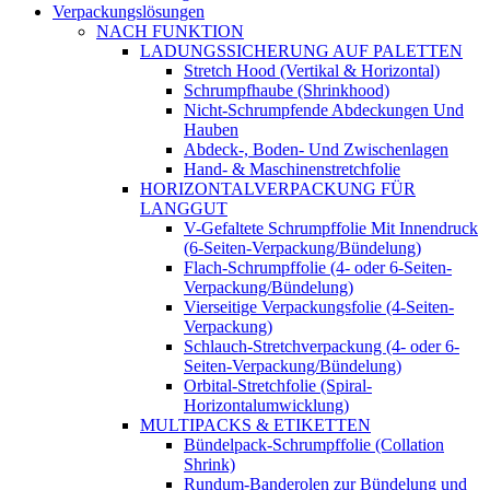
Verpackungslösungen
NACH FUNKTION
LADUNGSSICHERUNG AUF PALETTEN
Stretch Hood (Vertikal & Horizontal)
Schrumpfhaube (Shrinkhood)
Nicht-Schrumpfende Abdeckungen Und
Hauben
Abdeck-, Boden- Und Zwischenlagen
Hand- & Maschinenstretchfolie
HORIZONTALVERPACKUNG FÜR
LANGGUT
V-Gefaltete Schrumpffolie Mit Innendruck
(6-Seiten-Verpackung/Bündelung)
Flach-Schrumpffolie (4- oder 6-Seiten-
Verpackung/Bündelung)
Vierseitige Verpackungsfolie (4-Seiten-
Verpackung)
Schlauch-Stretchverpackung (4- oder 6-
Seiten-Verpackung/Bündelung)
Orbital-Stretchfolie (Spiral-
Horizontalumwicklung)
MULTIPACKS & ETIKETTEN
Bündelpack-Schrumpffolie (Collation
Shrink)
Rundum-Banderolen zur Bündelung und