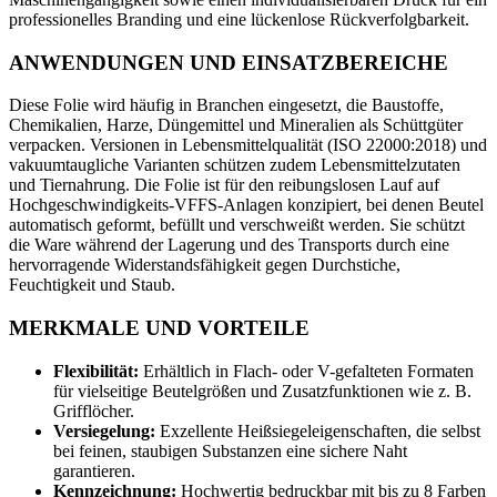
professionelles Branding und eine lückenlose Rückverfolgbarkeit.
ANWENDUNGEN UND EINSATZBEREICHE
Diese Folie wird häufig in Branchen eingesetzt, die Baustoffe,
Chemikalien, Harze, Düngemittel und Mineralien als Schüttgüter
verpacken. Versionen in Lebensmittelqualität (ISO 22000:2018) und
vakuumtaugliche Varianten schützen zudem Lebensmittelzutaten
und Tiernahrung. Die Folie ist für den reibungslosen Lauf auf
Hochgeschwindigkeits-VFFS-Anlagen konzipiert, bei denen Beutel
automatisch geformt, befüllt und verschweißt werden. Sie schützt
die Ware während der Lagerung und des Transports durch eine
hervorragende Widerstandsfähigkeit gegen Durchstiche,
Feuchtigkeit und Staub.
MERKMALE UND VORTEILE
Flexibilität:
Erhältlich in Flach- oder V-gefalteten Formaten
für vielseitige Beutelgrößen und Zusatzfunktionen wie z. B.
Grifflöcher.
Versiegelung:
Exzellente Heißsiegeleigenschaften, die selbst
bei feinen, staubigen Substanzen eine sichere Naht
garantieren.
Kennzeichnung:
Hochwertig bedruckbar mit bis zu 8 Farben