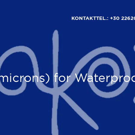
KONTAKT
TEL.: +30 2262
 microns) for Waterpr