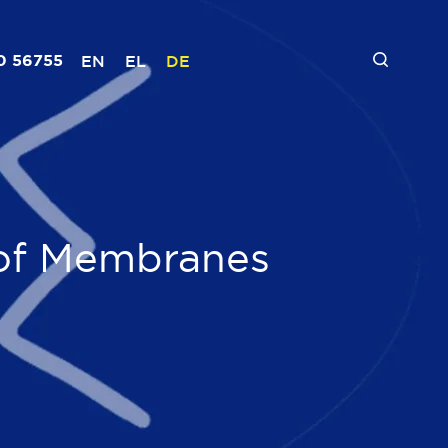
0 56755
EN
EL
DE
oof Membranes