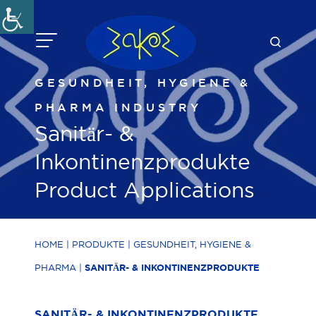
Zum
Inhalt
springen
GESUNDHEIT, HYGIENE &
PHARMA
INDUSTRY
Sanitär- &
Inkontinenzprodukte
Product Applications
HOME
|
PRODUKTE
|
GESUNDHEIT, HYGIENE &
PHARMA
|
SANITÄR- & INKONTINENZPRODUKTE
SANITÄR- & INKONTINENZPRODUKTE