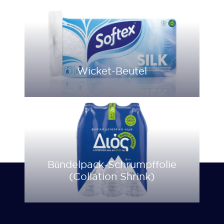
Wicket-Beutel
Bündelpack-Schrumpffolie
(Collation Shrink)